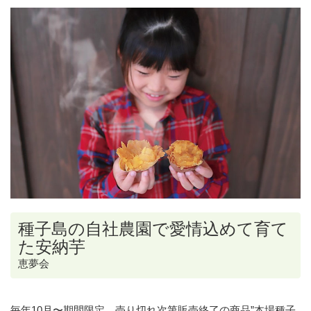
種子島の自社農園で愛情込めて育て
た安納芋
恵夢会
毎年10月〜期間限定、売り切れ次第販売終了の商品”本場種子