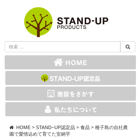
HOME
>
STAND−UP認定品
>
食品
>
種子島の自社農
園で愛情込めて育てた安納芋