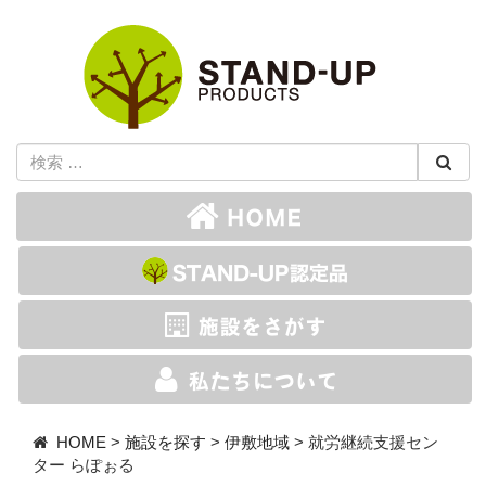
HOME
>
施設を探す
>
伊敷地域
>
就労継続支援セン
ター らぽぉる